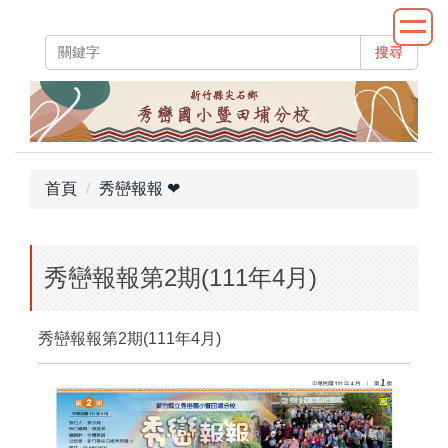
跳
到
搜尋
主
要
內
容
區
首頁
秀巒報報 ❤
秀巒報報第2期(111年4月)
秀巒報報第2期(111年4月)