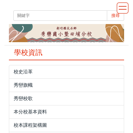
跳
到
搜尋
主
要
內
容
區
學校資訊
校史沿革
秀巒旗幟
秀巒校歌
本分校基本資料
校本課程架構圖