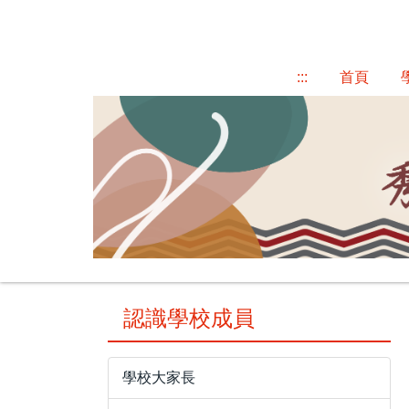
跳
到
主
:::
首頁
要
內
容
區
認識學校成員
學校大家長