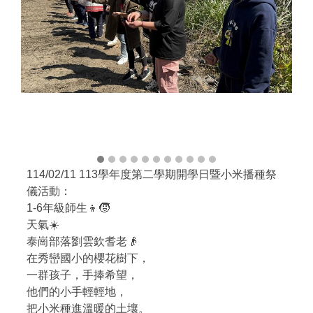
114/02/11 113學年度第二學期開學日暨小米播種祭
儀活動：
1-6年級師生👦🧒
天氣☀️
泰崗部落劉雲欽耆老👴
在秀巒國小的櫻花樹下，
一群孩子，手捧希望，
他們的小手輕輕地，
把小米種進溫暖的土壤。