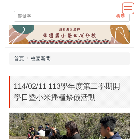
跳
到
搜尋
主
要
內
容
區
首頁
校園新聞
114/02/11 113學年度第二學期開
學日暨小米播種祭儀活動