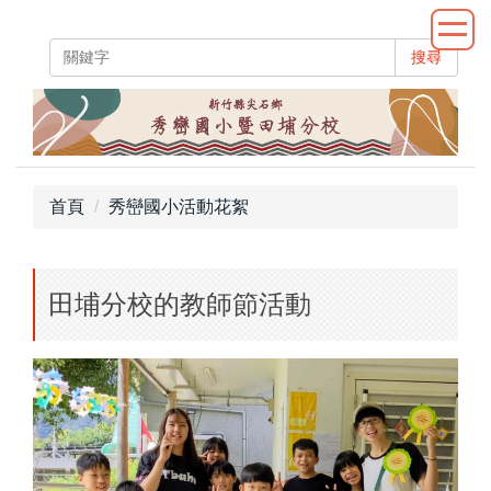
跳
到
搜尋
主
要
內
容
區
首頁
秀巒國小活動花絮
田埔分校的教師節活動