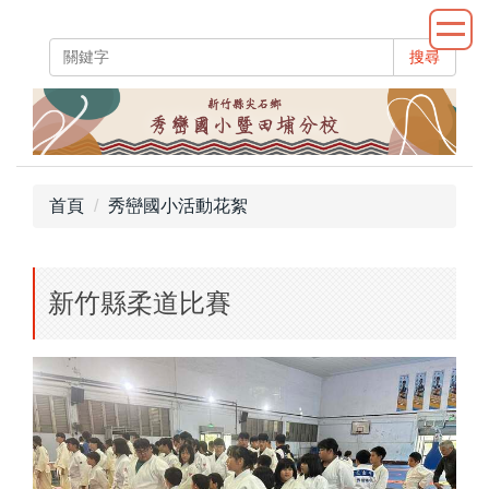
跳
到
搜尋
主
要
內
容
區
首頁
秀巒國小活動花絮
新竹縣柔道比賽