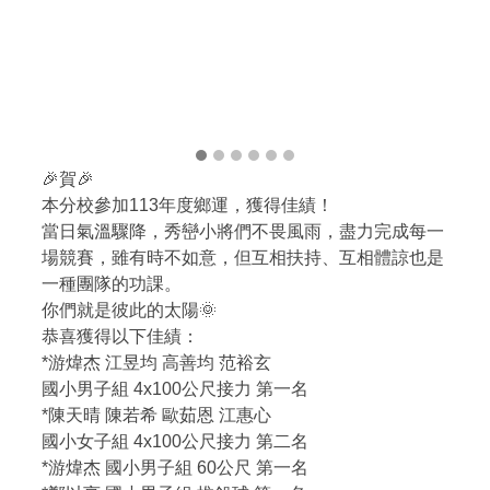
🎉賀🎉
本分校參加113年度鄉運，獲得佳績！
當日氣溫驟降，秀巒小將們不畏風雨，盡力完成每一
場競賽，雖有時不如意，但互相扶持、互相體諒也是
一種團隊的功課。
你們就是彼此的太陽🌞
恭喜獲得以下佳績：
*游煒杰 江昱均 高善均 范裕玄
國小男子組 4x100公尺接力 第一名
*陳天晴 陳若希 歐茹恩 江惠心
國小女子組 4x100公尺接力 第二名
*游煒杰 國小男子組 60公尺 第一名