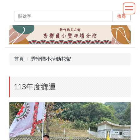
跳
到
搜尋
主
要
內
容
區
首頁
秀巒國小活動花絮
113年度鄉運